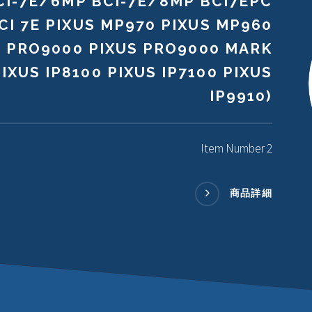
CI-7E/6MP BCI-7E/8MP BCI7EPC
CI 7E PIXUS MP970 PIXUS MP960
S PRO9000 PIXUS PRO9000 MARK
PIXUS IP8100 PIXUS IP7100 PIXUS
IP9910)
Item Number 2
商品詳細