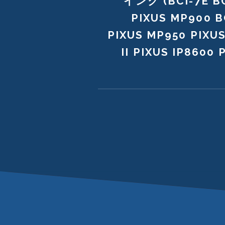
インク (BCI-7E B
PIXUS MP900 B
PIXUS MP950 PIXU
II PIXUS IP8600 