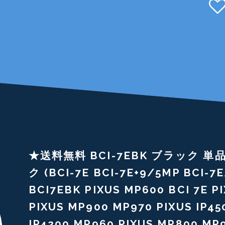
★送料無料 BCI-7EBK ブラック 単
ク (BCI-7E BCI-7E+9/5MP BCI-7
BCI7EBK PIXUS MP600 BCI 7E P
PIXUS MP900 MP970 PIXUS IP45
IP4200 MP960 PIXUS MP800 MP