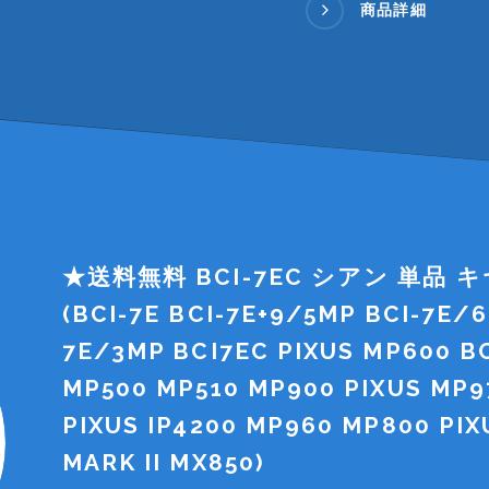
商品詳細
★送料無料 BCI-7EC シアン 単品 
(BCI-7E BCI-7E+9/5MP BCI-7E/
7E/3MP BCI7EC PIXUS MP600 BC
MP500 MP510 MP900 PIXUS MP97
PIXUS IP4200 MP960 MP800 PI
MARK II MX850)