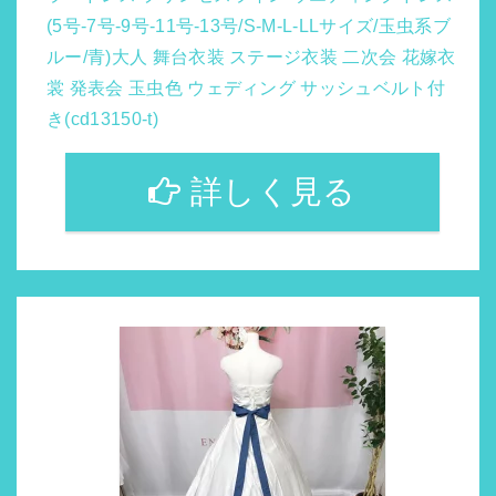
(5号-7号-9号-11号-13号/S-M-L-LLサイズ/玉虫系ブ
ルー/青)大人 舞台衣装 ステージ衣装 二次会 花嫁衣
裳 発表会 玉虫色 ウェディング サッシュベルト付
き(cd13150-t)
詳しく見る