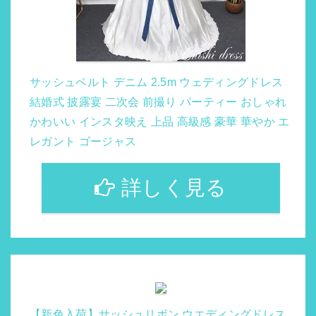
サッシュベルト デニム 2.5m ウェディングドレス
結婚式 披露宴 二次会 前撮り パーティー おしゃれ
かわいい インスタ映え 上品 高級感 豪華 華やか エ
レガント ゴージャス
詳しく見る
【新色入荷】サッシュリボン ウエディングドレス