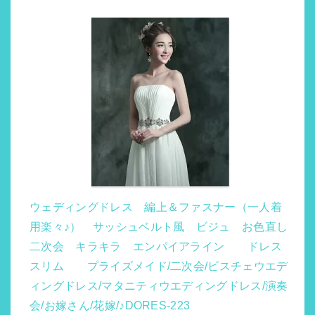
ウェディングドレス 編上＆ファスナー（一人着
用楽々♪） サッシュベルト風 ビジュ お色直し
二次会 キラキラ エンパイアライン ドレス
スリム プライズメイド/二次会/ビスチェウエデ
ィングドレス/マタニティウエディングドレス/演奏
会/お嫁さん/花嫁/♪DORES-223