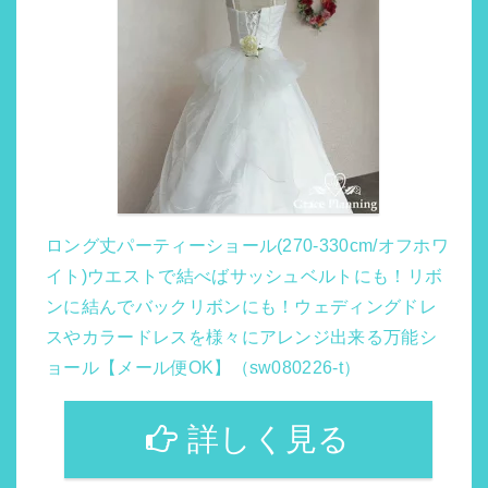
ロング丈パーティーショール(270-330cm/オフホワ
イト)ウエストで結べばサッシュベルトにも！リボ
ンに結んでバックリボンにも！ウェディングドレ
スやカラードレスを様々にアレンジ出来る万能シ
ョール【メール便OK】（sw080226-t）
詳しく見る