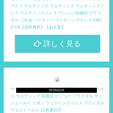
ベルト ウェディング ウエディング ウェディングド
レス ウエディングドレス アレンジ 結婚式 ブライ
ダル 二次会 パーティー ウェディングドレス小物）
[T10]【送料無料】【あす楽】
詳しく見る
サッシュベルト ウェディング 手作り サッシュベル
SPONSOR
ト ウエディング 結婚式 ビジュー ブライダル サッ
シュベルト リボン ウェディングドレス ブライダル
ウエストベルト 12色選択可